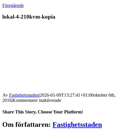
Föregående
lokal-4-210kvm-kopia
Av
Fastighetsstaden
|
2026-01-09T13:27:41+01:00
oktober 6th,
för
2016
|
Kommentarer inaktiverade
lokal-
4-
Share This Story, Choose Your Platform!
210kvm-
kopia
Facebook
X
Reddit
LinkedIn
WhatsApp
Tumblr
Pinterest
Vk
Xing
E-
Om författaren:
Fastighetsstaden
post