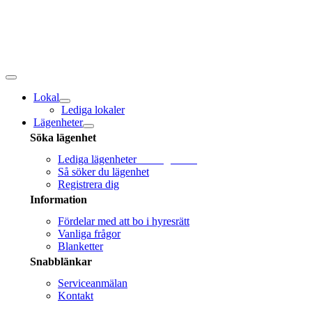
Fortsätt
till
innehållet
Toggle
navigation
Lokal
Lediga lokaler
Lägenheter
Söka lägenhet
Lediga lägenheter
Sök lägenhet!
Så söker du lägenhet
Registrera dig
Information
Fördelar med att bo i hyresrätt
Vanliga frågor
Blanketter
Snabblänkar
Serviceanmälan
Kontakt