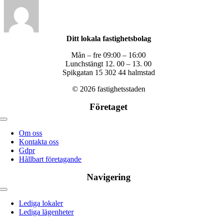
Ditt lokala fastighetsbolag
Mån – fre 09:00 – 16:00
Lunchstängt 12. 00 – 13. 00
Spikgatan 15 302 44 halmstad
© 2026 fastighetsstaden
Företaget
Toggle
navigation
Om oss
Kontakta oss
Gdpr
Hållbart företagande
Navigering
Toggle
navigation
Lediga lokaler
Lediga lägenheter