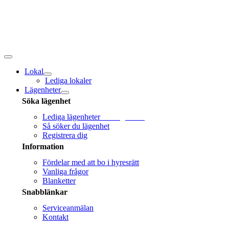
Fortsätt
till
innehållet
Toggle
navigation
Lokal
Lediga lokaler
Lägenheter
Söka lägenhet
Lediga lägenheter
Sök lägenhet!
Så söker du lägenhet
Registrera dig
Information
Fördelar med att bo i hyresrätt
Vanliga frågor
Blanketter
Snabblänkar
Serviceanmälan
Kontakt