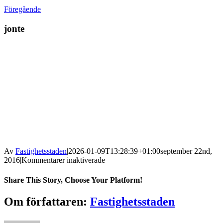
Föregående
jonte
Av
Fastighetsstaden
|
2026-01-09T13:28:39+01:00
september 22nd,
för
2016
|
Kommentarer inaktiverade
jonte
Share This Story, Choose Your Platform!
Facebook
X
Reddit
LinkedIn
WhatsApp
Tumblr
Pinterest
Vk
Xing
E-
Om författaren:
Fastighetsstaden
post