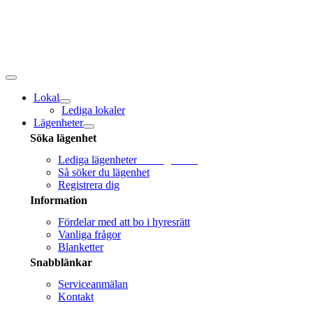
Fortsätt
till
innehållet
Toggle
navigation
Lokal
Lediga lokaler
Lägenheter
Söka lägenhet
Lediga lägenheter
Sök lägenhet!
Så söker du lägenhet
Registrera dig
Information
Fördelar med att bo i hyresrätt
Vanliga frågor
Blanketter
Snabblänkar
Serviceanmälan
Kontakt