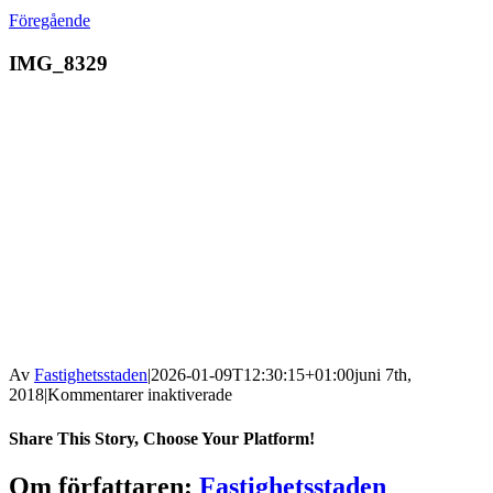
Föregående
IMG_8329
Av
Fastighetsstaden
|
2026-01-09T12:30:15+01:00
juni 7th,
för
2018
|
Kommentarer inaktiverade
IMG_8329
Share This Story, Choose Your Platform!
Facebook
X
Reddit
LinkedIn
WhatsApp
Tumblr
Pinterest
Vk
Xing
E-
Om författaren:
Fastighetsstaden