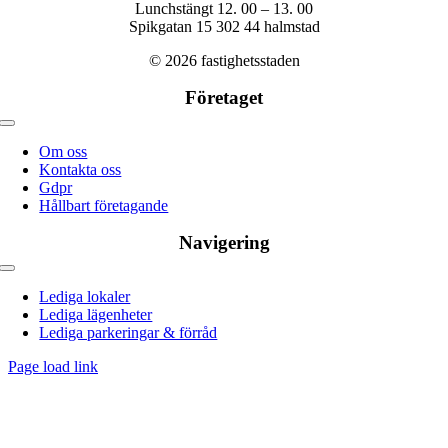
Lunchstängt 12. 00 – 13. 00
Spikgatan 15 302 44 halmstad
© 2026 fastighetsstaden
Företaget
Toggle
navigation
Om oss
Kontakta oss
Gdpr
Hållbart företagande
Navigering
Toggle
navigation
Lediga lokaler
Lediga lägenheter
Lediga parkeringar & förråd
Page load link