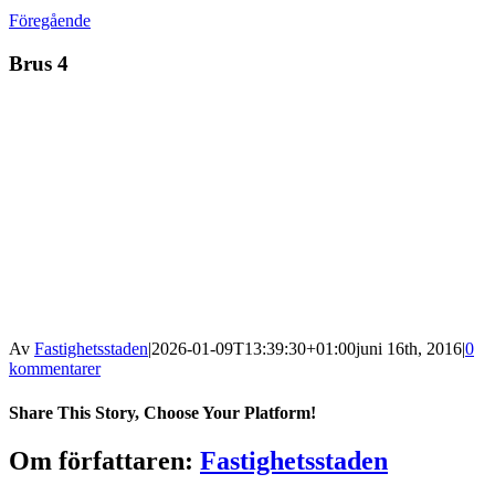
Föregående
Brus 4
Av
Fastighetsstaden
|
2026-01-09T13:39:30+01:00
juni 16th, 2016
|
0
kommentarer
Share This Story, Choose Your Platform!
Facebook
X
Reddit
LinkedIn
WhatsApp
Tumblr
Pinterest
Vk
Xing
E-
Om författaren:
Fastighetsstaden
post