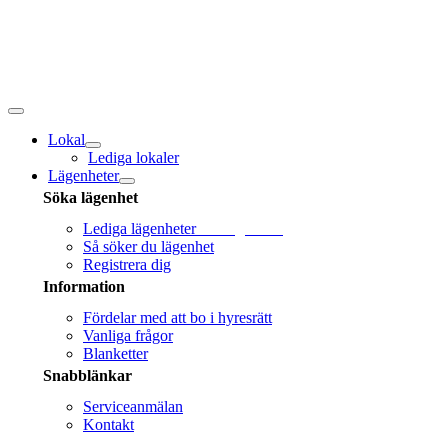
Fortsätt
till
innehållet
Toggle
navigation
Lokal
Lediga lokaler
Lägenheter
Söka lägenhet
Lediga lägenheter
Sök lägenhet!
Så söker du lägenhet
Registrera dig
Information
Fördelar med att bo i hyresrätt
Vanliga frågor
Blanketter
Snabblänkar
Serviceanmälan
Kontakt