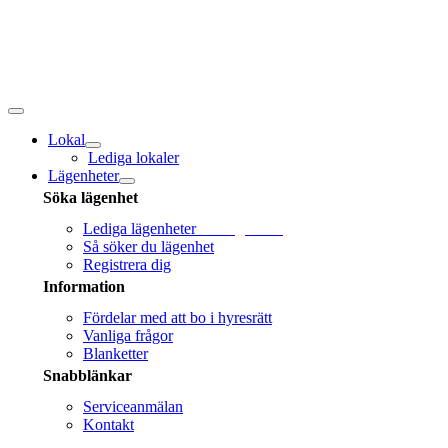
Fortsätt
till
innehållet
Toggle
navigation
Lokal
Lediga lokaler
Lägenheter
Söka lägenhet
Lediga lägenheter
Sök lägenhet!
Så söker du lägenhet
Registrera dig
Information
Fördelar med att bo i hyresrätt
Vanliga frågor
Blanketter
Snabblänkar
Serviceanmälan
Kontakt