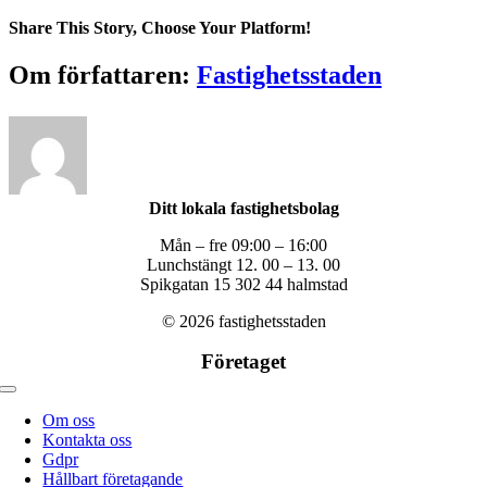
B-
1103,-1203,-1303,-1403,1503,-1603
Share This Story, Choose Your Platform!
Facebook
X
Reddit
LinkedIn
WhatsApp
Tumblr
Pinterest
Vk
Xing
E-
Om författaren:
Fastighetsstaden
post
Ditt lokala fastighetsbolag
Mån – fre 09:00 – 16:00
Lunchstängt 12. 00 – 13. 00
Spikgatan 15 302 44 halmstad
© 2026 fastighetsstaden
Företaget
Toggle
navigation
Om oss
Kontakta oss
Gdpr
Hållbart företagande