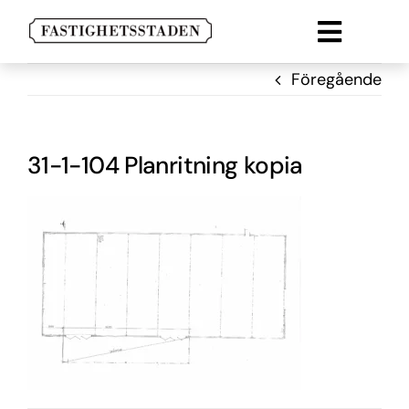
Fortsätt
till
Toggle
innehållet
Lokal
naviga
Föregående
Lägenheter
Parkering
31-1-104 Planritning kopia
Om oss
Kontakt