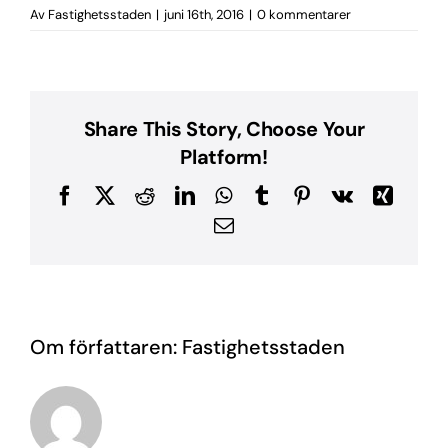
Av
Fastighetsstaden
|
juni 16th, 2016
|
0 kommentarer
Share This Story, Choose Your
Platform!
Facebook
X
Reddit
LinkedIn
WhatsApp
Tumblr
Pinterest
Vk
Xing
E-
post
Om författaren:
Fastighetsstaden