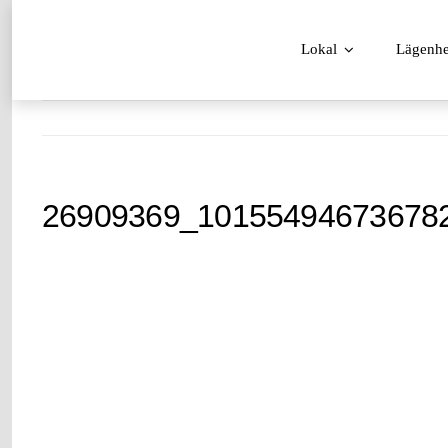
Fortsätt
till
Lokal
Lägenhe
innehållet
26909369_10155494673678