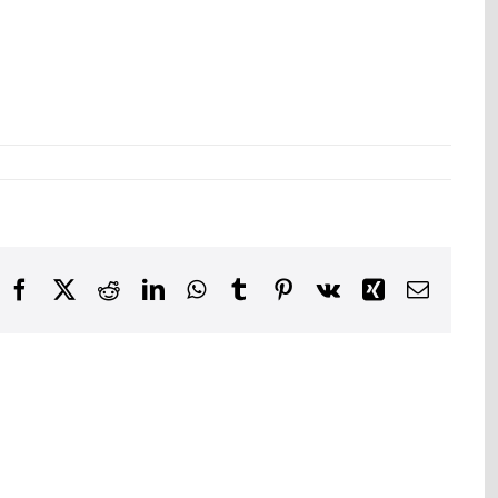
Facebook
X
Reddit
LinkedIn
WhatsApp
Tumblr
Pinterest
Vk
Xing
E-
post