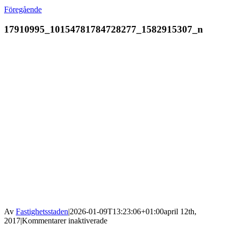
Föregående
17910995_10154781784728277_1582915307_n
Av
Fastighetsstaden
|
2026-01-09T13:23:06+01:00
april 12th,
för
2017
|
Kommentarer inaktiverade