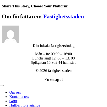
17910995_10154781784728277_15
Share This Story, Choose Your Platform!
Facebook
X
Reddit
LinkedIn
WhatsApp
Tumblr
Pinterest
Vk
Xing
E-
Om författaren:
Fastighetsstaden
post
Ditt lokala fastighetsbolag
Mån – fre 09:00 – 16:00
Lunchstängt 12. 00 – 13. 00
Spikgatan 15 302 44 halmstad
© 2026 fastighetsstaden
Företaget
Toggle
navigation
Om oss
Kontakta oss
Gdpr
Hållbart företagande