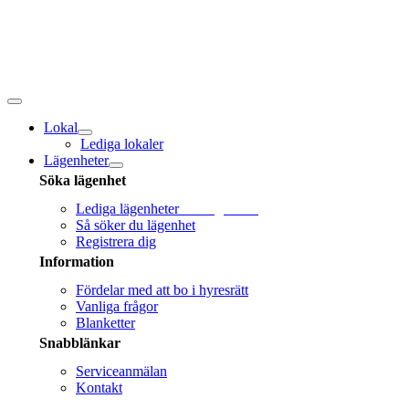
Fortsätt
till
innehållet
Toggle
navigation
Lokal
Lediga lokaler
Lägenheter
Söka lägenhet
Lediga lägenheter
Sök lägenhet!
Så söker du lägenhet
Registrera dig
Information
Fördelar med att bo i hyresrätt
Vanliga frågor
Blanketter
Snabblänkar
Serviceanmälan
Kontakt