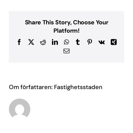
hems
Share This Story, Choose Your
Platform!
Facebook
X
Reddit
LinkedIn
WhatsApp
Tumblr
Pinterest
Vk
Xing
E-
post
Om författaren:
Fastighetsstaden