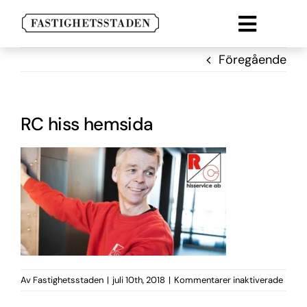
Fortsätt
till
Toggle
innehållet
Lokal
naviga
Föregående
Lägenheter
Parkering
RC hiss hemsida
Om oss
Kontakt
för
Av
Fastighetsstaden
|
juli 10th, 2018
|
Kommentarer inaktiverade
RC
hiss