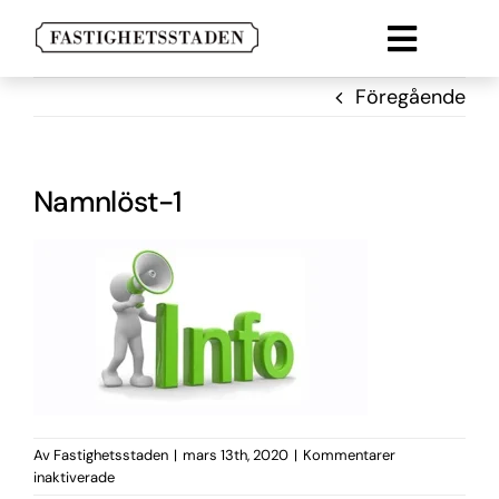
Fortsätt
till
Toggle
innehållet
Lokal
naviga
Föregående
Lägenheter
Parkering
Namnlöst-1
Om oss
Kontakt
Av
Fastighetsstaden
|
mars 13th, 2020
|
Kommentarer
för
inaktiverade
Namnlöst-