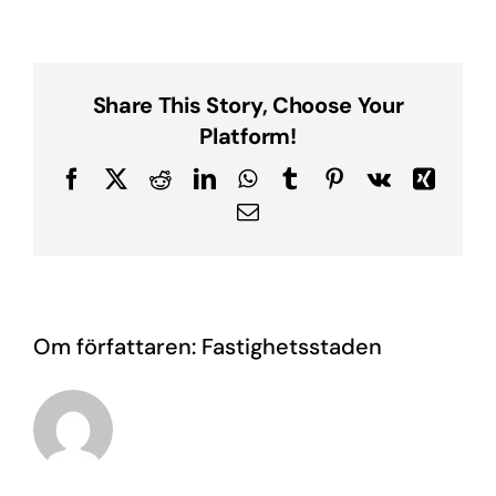
1
Share This Story, Choose Your
Platform!
Facebook
X
Reddit
LinkedIn
WhatsApp
Tumblr
Pinterest
Vk
Xing
E-
post
Om författaren:
Fastighetsstaden