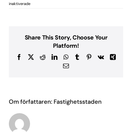
för
inaktiverade
Maskinstaden
Share This Story, Choose Your
Platform!
Facebook
X
Reddit
LinkedIn
WhatsApp
Tumblr
Pinterest
Vk
Xing
E-
post
Om författaren:
Fastighetsstaden