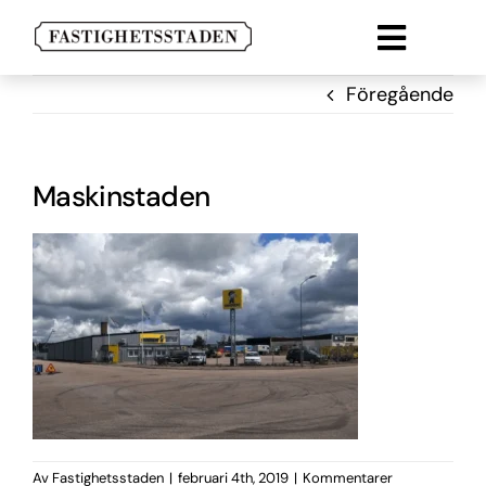
Fortsätt
till
Toggle
innehållet
Lokal
naviga
Föregående
Lägenheter
Parkering
Maskinstaden
Om oss
Kontakt
Av
Fastighetsstaden
|
februari 4th, 2019
|
Kommentarer