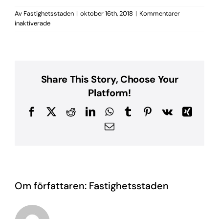
Av
Fastighetsstaden
|
oktober 16th, 2018
|
Kommentarer
för
inaktiverade
IMG_8792
Share This Story, Choose Your
Platform!
Facebook
X
Reddit
LinkedIn
WhatsApp
Tumblr
Pinterest
Vk
Xing
E-
post
Om författaren:
Fastighetsstaden