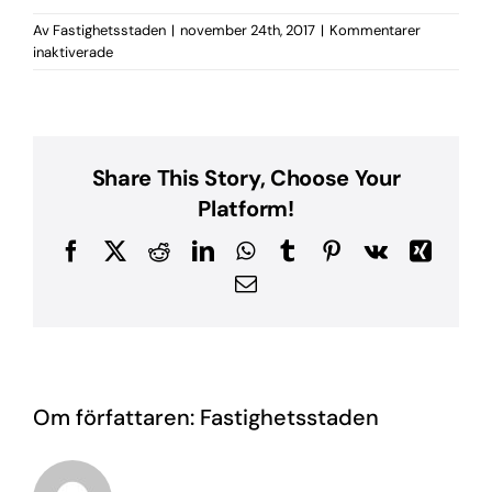
Av
Fastighetsstaden
|
november 24th, 2017
|
Kommentarer
för
inaktiverade
IMG_7495
Share This Story, Choose Your
Platform!
Facebook
X
Reddit
LinkedIn
WhatsApp
Tumblr
Pinterest
Vk
Xing
E-
post
Om författaren:
Fastighetsstaden