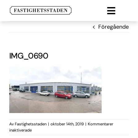
Fortsätt
till
Toggle
innehållet
Lokal
naviga
Föregående
Lägenheter
Parkering
IMG_0690
Om oss
Kontakt
Av
Fastighetsstaden
|
oktober 14th, 2019
|
Kommentarer
för
inaktiverade
IMG_0690