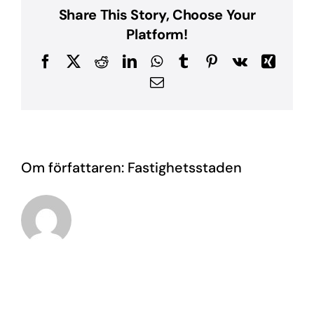
Share This Story, Choose Your
Platform!
Facebook
X
Reddit
LinkedIn
WhatsApp
Tumblr
Pinterest
Vk
Xing
E-
post
Om författaren:
Fastighetsstaden