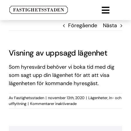
Fortsätt
till
Toggle
innehållet
Lokal
Naviga
Föregående
Nästa
Lägenheter
Parkering
Visning av uppsagd lägenhet
Om oss
Som hyresvärd behöver vi boka tid med dig
som sagt upp din lägenhet för att att visa
Kontakt
lägenheten för kommande hyresgäst.
Av
Fastighetsstaden
|
november 13th, 2020
|
Lägenheter
,
In- och
för
utflyttning
|
Kommentarer inaktiverade
Visning
av
uppsagd
lägenhet