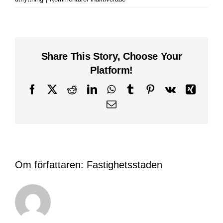
Jag
ska
bli
sambo
–
Share This Story, Choose Your
hur
Platform!
går
jag
Facebook
X
Reddit
LinkedIn
WhatsApp
Tumblr
Pinterest
Vk
Xing
tillväga?
E-
post
Om författaren:
Fastighetsstaden