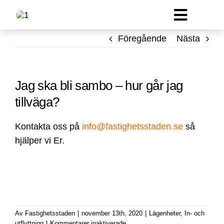
Fortsätt
Toggle
till
innehållet
Lokal
Navigat
Föregående
Nästa
Lägenheter
Parkering
Jag ska bli sambo – hur går jag
tillväga?
Om oss
Kontakta oss på
info@fastighetsstaden.se
så
Kontakt
hjälper vi Er.
Av
Fastighetsstaden
|
november 13th, 2020
|
Lägenheter
,
In- och
för
utflyttning
|
Kommentarer inaktiverade