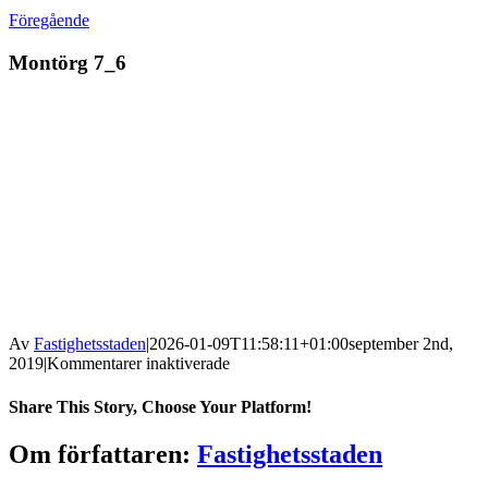
Föregående
Montörg 7_6
Av
Fastighetsstaden
|
2026-01-09T11:58:11+01:00
september 2nd,
för
2019
|
Kommentarer inaktiverade
Montörg
7_6
Share This Story, Choose Your Platform!
Facebook
X
Reddit
LinkedIn
WhatsApp
Tumblr
Pinterest
Vk
Xing
E-
Om författaren:
Fastighetsstaden
post