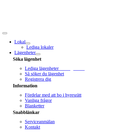
Fortsätt
till
innehållet
Toggle
navigation
Lokal
Lediga lokaler
Lägenheter
Söka lägenhet
Lediga lägenheter
Sök lägenhet!
Så söker du lägenhet
Registrera dig
Information
Fördelar med att bo i hyresrätt
Vanliga frågor
Blanketter
Snabblänkar
Serviceanmälan
Kontakt