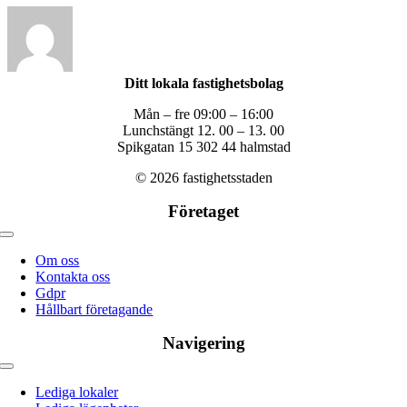
Ditt lokala fastighetsbolag
Mån – fre 09:00 – 16:00
Lunchstängt 12. 00 – 13. 00
Spikgatan 15 302 44 halmstad
© 2026 fastighetsstaden
Företaget
Toggle
navigation
Om oss
Kontakta oss
Gdpr
Hållbart företagande
Navigering
Toggle
navigation
Lediga lokaler