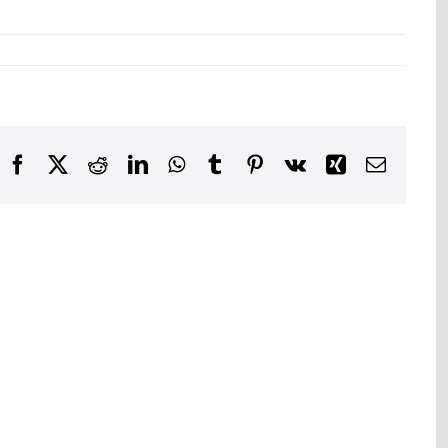
Facebook
X
Reddit
LinkedIn
WhatsApp
Tumblr
Pinterest
Vk
Xing
E-
post