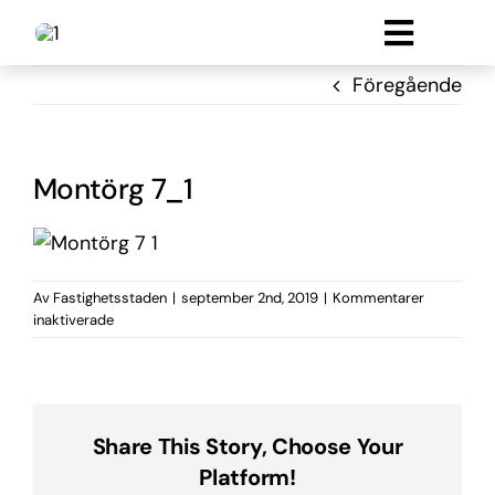
Fortsätt
Toggle
till
innehållet
Lokal
Föregående
naviga
Lägenheter
Parkering
Montörg 7_1
Om oss
Kontakt
Av
Fastighetsstaden
|
september 2nd, 2019
|
Kommentarer
för
inaktiverade
Montörg
7_1
Share This Story, Choose Your
Platform!