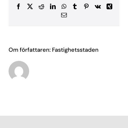
Facebook
X
Reddit
LinkedIn
WhatsApp
Tumblr
Pinterest
Vk
Xing
E-
post
Om författaren:
Fastighetsstaden