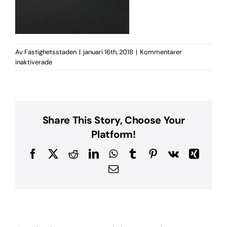
Av
Fastighetsstaden
|
januari 16th, 2018
|
Kommentarer
för
inaktiverade
26853042_10155485791048277_874701604_o
Share This Story, Choose Your
Platform!
Facebook
X
Reddit
LinkedIn
WhatsApp
Tumblr
Pinterest
Vk
Xing
E-
post