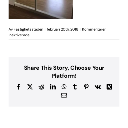
Av
Fastighetsstaden
|
februari 20th, 2018
|
Kommentarer
för
inaktiverade
19191151_10154964093313277_1826997970_n
Share This Story, Choose Your
Platform!
Facebook
X
Reddit
LinkedIn
WhatsApp
Tumblr
Pinterest
Vk
Xing
E-
post