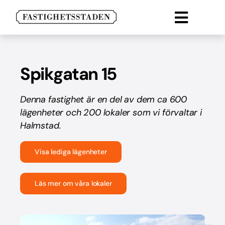
Fortsätt
till
Toggle
innehållet
Lokal
Naviga
Lägenheter
Spikgatan 15
Parkering
Denna fastighet är en del av dem ca 600
Om oss
lägenheter och 200 lokaler som vi förvaltar i
Halmstad.
Kontakt
Visa lediga lägenheter
Läs mer om våra lokaler