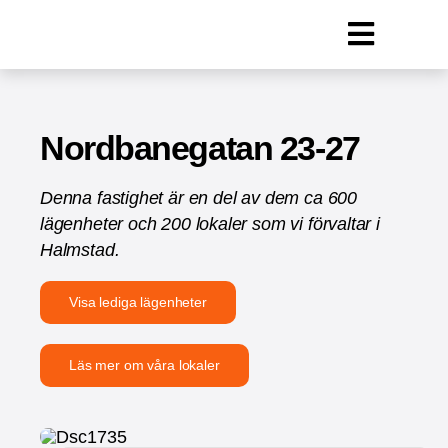
Fortsätt
till
Toggle
innehållet
Lokal
Navigat
Lägenheter
Nordbanegatan 23-27
Parkering
Denna fastighet är en del av dem ca 600
Om oss
lägenheter och 200 lokaler som vi förvaltar i
Halmstad.
Kontakt
Visa lediga lägenheter
Läs mer om våra lokaler