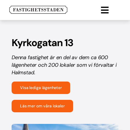
Fortsätt
till
Toggle
innehållet
Lokal
Naviga
Lägenheter
Kyrkogatan 13
Parkering
Denna fastighet är en del av dem ca 600
Om oss
lägenheter och 200 lokaler som vi förvaltar i
Halmstad.
Kontakt
Visa lediga lägenheter
Läs mer om våra lokaler