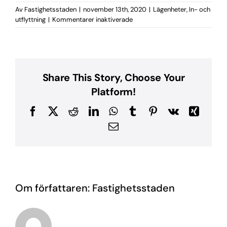
Av
Fastighetsstaden
|
november 13th, 2020
|
Lägenheter
,
In- och
för
utflyttning
|
Kommentarer inaktiverade
Flyttstädning
Share This Story, Choose Your
Platform!
Facebook
X
Reddit
LinkedIn
WhatsApp
Tumblr
Pinterest
Vk
Xing
E-
post
Om författaren:
Fastighetsstaden