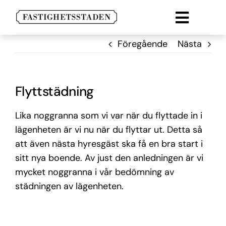
Fortsätt
till
Toggle
innehållet
Lokal
Naviga
Föregående
Nästa
Lägenheter
Parkering
Flyttstädning
Om oss
Lika noggranna som vi var när du flyttade in i
lägenheten är vi nu när du flyttar ut. Detta så
Kontakt
att även nästa hyresgäst ska få en bra start i
sitt nya boende. Av just den anledningen är vi
mycket noggranna i vår bedömning av
städningen av lägenheten.