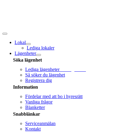
Fortsätt
till
innehållet
Toggle
navigation
Lokal
Lediga lokaler
Lägenheter
Söka lägenhet
Lediga lägenheter
Sök lägenhet!
Så söker du lägenhet
Registrera dig
Information
Fördelar med att bo i hyresrätt
Vanliga frågor
Blanketter
Snabblänkar
Serviceanmälan
Kontakt