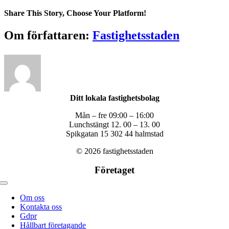
Montörg
7_4
Share This Story, Choose Your Platform!
Facebook
X
Reddit
LinkedIn
WhatsApp
Tumblr
Pinterest
Vk
Xing
E-
Om författaren:
Fastighetsstaden
post
Ditt lokala fastighetsbolag
Mån – fre 09:00 – 16:00
Lunchstängt 12. 00 – 13. 00
Spikgatan 15 302 44 halmstad
© 2026 fastighetsstaden
Företaget
Toggle
navigation
Om oss
Kontakta oss
Gdpr
Hållbart företagande